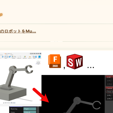
jp
のロボットをMu...