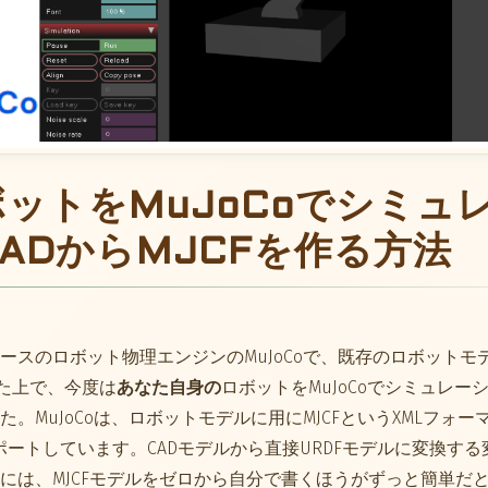
ットをMuJoCoでシミュ
ADからMJCFを作る方法
ースのロボット物理エンジンのMuJoCoで、既存のロボットモ
た上で、今度は
あなた自身の
ロボットをMuJoCoでシミュレ
。MuJoCoは、ロボットモデルに用にMJCFというXMLフォ
サポートしています。CADモデルから直接URDFモデルに変換す
には、MJCFモデルをゼロから自分で書くほうがずっと簡単だ