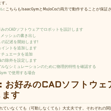
ます。
デル
: こちらもIsaacGymとMuJoCoの両方で動作することが保
お好みのCADソフトウェアでロボットを設計します
TL メッシュの書き出し
ML の記述を開始します!
ジョイントを追加します
アクチュエータを追加
接触の除外を設定します
 リアルなシミュレーションのために物理的特性を確認する
cGym で使用する場合
1: お好みのCADソフトウ
します
されていなくても（可動しなくても）大丈夫です。それぞれの関節