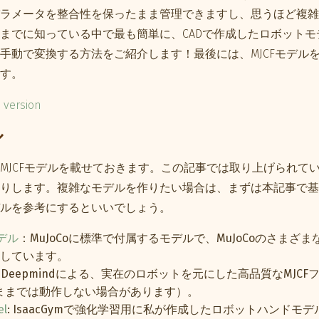
ラメータを整合性を保ったまま管理できますし、思うほど複雑
までに知っている中で最も簡単に、CADで作成したロボットモデル
動で変換する方法をご紹介します！最後には、MJCFモデルをIs
す。
h version
ル
MJCFモデルを載せておきます。この記事では取り上げられて
りします。複雑なモデルを作りたい場合は、まずは本記事で基
ルを参考にするといいでしょう。
モデル
：MuJoCoに標準で付属するモデルで、MuJoCoのさまざ
しています。
: Deepmindによる、実在のロボットを元にした高品質なMJC
そのままでは動作しない場合があります）。
el
: IsaacGymで強化学習用に私が作成したロボットハンドモ