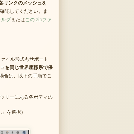
各リンクのメッシュを
確認してください。ま
フォルダ
または
この zipファ
 ファイル形式もサポート
ュを同じ世界座標系で保
0の場合は、以下の手順でこ
ツリーにある各ボディの
…」を選択）