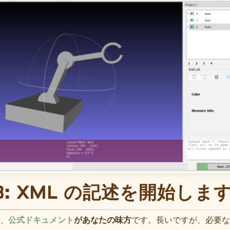
: XML の記述を開始します
、
公式ドキュメント
があなたの味方
です。長いですが、必要な