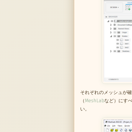
それぞれのメッシュが確
（
MeshLab
など）にす
い。