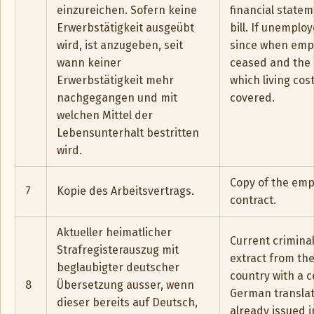
einzureichen. Sofern keine
financial state
Erwerbstätigkeit ausgeübt
bill. If unemplo
wird, ist anzugeben, seit
since when emp
wann keiner
ceased and the
Erwerbstätigkeit mehr
which living cos
nachgegangen und mit
covered.
welchen Mittel der
Lebensunterhalt bestritten
wird.
Copy of the em
7
Kopie des Arbeitsvertrags.
contract.
Aktueller heimatlicher
Current crimina
Strafregisterauszug mit
extract from th
beglaubigter deutscher
country with a c
8
Übersetzung ausser, wenn
German translat
dieser bereits auf Deutsch,
already issued 