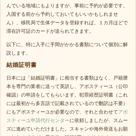
んでいる地域にもよりますが、事前に予約が必要です。
入国する前から予約しておいてもいいかもしれませ
ん）、移民局で生体データを登録すれば、１カ月ほどで
滞在許可証のカードが送られてきます。
以下に、特に入手に手間がかかる書類について個別に解
説します。
結婚証明書
日本には「結婚証明書」に相当する書類はなく、戸籍謄
本を専門の業者に送って英訳し、アポスティーユ（公印
確認）の申請をしてもらいます。犯罪経歴証明書（これ
には最初から多言語で記載されているので翻訳は不要）
にもアポスティーユが必要なので、それと合わせて
アポ
スティーユ申請代行センター
に依頼しましたが、スムー
ズに進めていただけました。スキャンや海外発送もお願