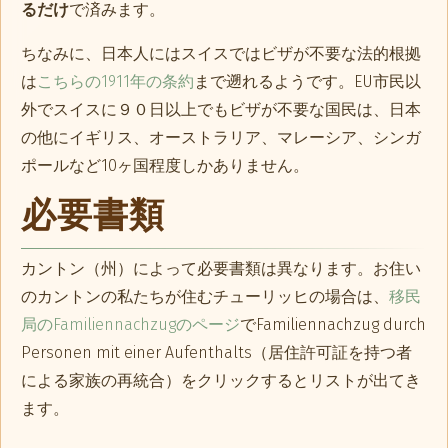
るだけ
で済みます。
ちなみに、日本人にはスイスではビザが不要な法的根拠
は
こちらの1911年の条約
まで遡れるようです。EU市民以
外でスイスに９０日以上でもビザが不要な国民は、日本
の他にイギリス、オーストラリア、マレーシア、シンガ
ポールなど10ヶ国程度しかありません。
必要書類
カントン（州）によって必要書類は異なります。お住い
のカントンの私たちが住むチューリッヒの場合は、
移民
局のFamiliennachzugのページ
でFamiliennachzug durch
Personen mit einer Aufenthalts（居住許可証を持つ者
による家族の再統合）をクリックするとリストが出てき
ます。