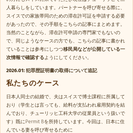
人暮らしをしています。パートナーを呼び寄せる際に、
スイスでの家族帯同のための滞在許可証を申請する必要
があったので、その手順をこちらの記事にまとめます。
当然のことながら、滞在許可申請の専門家でもないの
で、同じようなケースの方でも、こちらの記事に書かれ
ていることは参考にしつつ
移民局などが公開している一
次情報で確認する
ようにしてください。
2026.01: 犯罪歴証明書の取得について追記
私たちのケース
日本人同士の結婚で、夫はスイスで博士課程に所属して
おり（学生とは言っても、給料が支払われ雇用契約を結
んでおり、チューリッヒ工科大学の従業員という扱いで
す）既にPermit Bを所持しています。今回は、日本に住
んでいる妻を呼び寄せるために