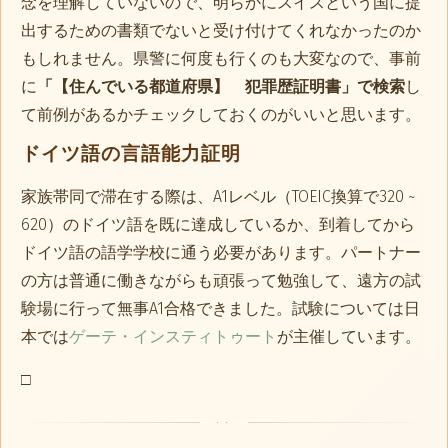
念を理解していないので、明らかにスイスという国に提
出するための書類でないと受け付けてくれなかったのか
もしれません。県警に何度も行くのも大変なので、事前
に
「【住んでいる都道府県】 犯罪歴証明書」で検索
し
て前例があるかチェックしておくのがいいと思います。
ドイツ語の言語能力証明
家族帯同で滞在する際は、A1レベル（TOEIC換算で320 ~
620）のドイツ語を既に達成しているか、到着してから
ドイツ語の語学学校に通う必要があります。パートナー
の方は普通に働きながらも頑張って勉強して、遠方の試
験場に行って無事A1合格できました。試験については日
本では
ゲーテ・インスティトゥート
が主催しています。
□