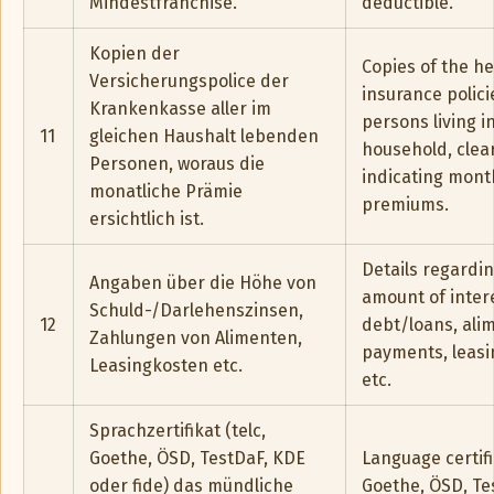
Mindestfranchise.
deductible.
Kopien der
Copies of the he
Versicherungspolice der
insurance policie
Krankenkasse aller im
persons living i
11
gleichen Haushalt lebenden
household, clear
Personen, woraus die
indicating mont
monatliche Prämie
premiums.
ersichtlich ist.
Details regardi
Angaben über die Höhe von
amount of inter
Schuld-/Darlehenszinsen,
12
debt/loans, ali
Zahlungen von Alimenten,
payments, leasi
Leasingkosten etc.
etc.
Sprachzertifikat (telc,
Goethe, ÖSD, TestDaF, KDE
Language certifi
oder fide) das mündliche
Goethe, ÖSD, Te