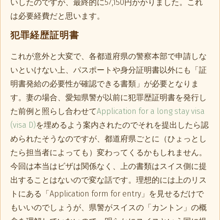
いしたのですが、最終的に57,150円かかりました。これ
は必要経費だと思います。
犯罪経歴証明書
これが意外と大変で、各都道府県の警察本部で申請しな
いといけない上、パスポートや身分証明書以外にも「証
明書発給の必要性が確認できる書類」が必要となりま
す。妻の場合、愛知県警が以前に犯罪歴証明書を発行し
た前例と照らし合わせて
Application for a long stay visa
(visa D)
を埋めるよう案内されたのでそれを提出したら認
められたそうなのですが、都道府県ごとに（ひょっとし
たら担当者によっても）変わってくるかもしれません。
今回は本当はビザは関係なく、上の書類はスイス側に提
出することはないので変な話です。理想的には上のリス
トにある「Application form for entry」を見せるだけで
もいいのでしょうが、県警がスイスの「カントン」の概