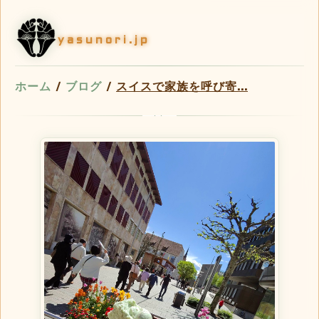
yasunori.jp
ホーム
/
ブログ
/
スイスで家族を呼び寄...