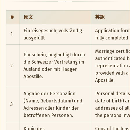
#
原文
英訳
Einreisegesuch, vollständig
Application form
1
ausgefüllt
fully completed
Marriage certifi
Eheschein, beglaubigt durch
authenticated b
die Schweizer Vertretung im
2
representation 
Ausland oder mit Haager
provided with a
Apostille.
Apostille.
Angabe der Personalien
Personal detail
(Name, Geburtsdatum) und
date of birth) a
3
Adressen aller Kinder der
addresses of all
betroffenen Personen.
the persons inv
Kopie des
Copy of the leas