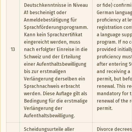
Deutschkenntnisse in Niveau
or fide) confirmi
A1 bescheinigt oder
German langua
Anmeldebestätigung für
proficiency at le
Sprachförderungsprogramm.
registration con
Kann kein Sprachzertifikat
a language supp
eingereicht werden, muss
program. If no ce
13
nach erfolgter Einreise in die
provided initial
Schweiz und der Erteilung
proficiency mus
einer Aufenthaltsbewilligung
after entering 
bis zur erstmaligen
and receiving a
Verlängerung derselben ein
permit, but befor
Sprachnachweis erbracht
renewal. This r
werden. Diese Auflage gilt als
mandatory for th
Bedingung für die erstmalige
renewal of the 
Verlängerung der
permit.
Aufenthaltsbewilligung.
Scheidungsurteile aller
Divorce decrees