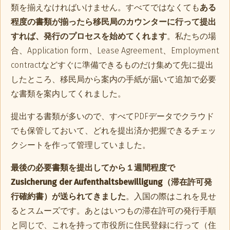
類を揃えなければいけません。すべてではなくても
ある
程度の書類が揃ったら移民局のカウンターに行って提出
すれば、発行のプロセスを始めてくれます
。私たちの場
合、Application form、Lease Agreement、Employment
contractなどすぐに準備できるものだけ集めて先に提出
したところ、移民局から案内の手紙が届いて追加で必要
な書類を案内してくれました。
提出する書類が多いので、すべてPDFデータでクラウド
でも保管しておいて、どれを提出済か把握できるチェッ
クシートを作って管理していました。
最後の必要書類を提出してから１週間程度で
Zusicherung der Aufenthaltsbewilligung（滞在許可発
行確約書）が送られてきました
。入国の際はこれを見せ
るとスムーズです。あとはいつもの滞在許可の発行手順
と同じで、これを持って市役所に住民登録に行って（住