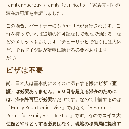
Familiennachzug（Family Reunification / 家族帯同）の
滞在許可証を申請しました。
この場合、パートナーにもPermit Bが発行されます。こ
れを持っていれば追加の許可証なしで現地で働ける、な
どのメリットもあります（チューリッヒで働くには大体
どこでもドイツ語が流暢に話せる必要があります
が…）。
ビザは不要
尚、日本人は基本的にスイスに滞在する際に
ビザ（査
証）は必要ありません
。
９０日を超える滞在のために
は、滞在許可証が必要
なだけです。なので申請するのは
「Family Reunification Visa」ではなく「Residence
Permit for Family Reunification」です。なので
スイス大
使館とやりとりする必要はなく、現地の移民局に提出す