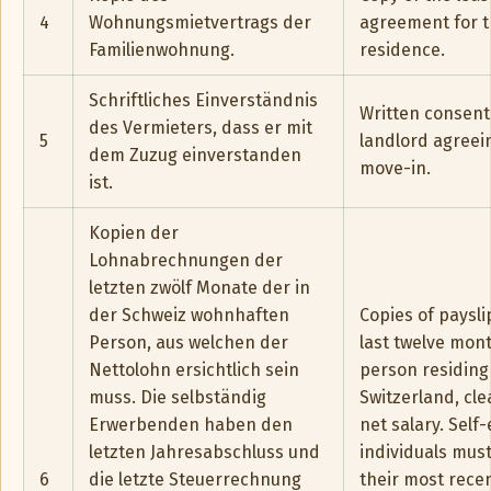
4
Wohnungsmietvertrags der
agreement for t
Familienwohnung.
residence.
Schriftliches Einverständnis
Written consent
des Vermieters, dass er mit
5
landlord agreei
dem Zuzug einverstanden
move-in.
ist.
Kopien der
Lohnabrechnungen der
letzten zwölf Monate der in
der Schweiz wohnhaften
Copies of paysli
Person, aus welchen der
last twelve mont
Nettolohn ersichtlich sein
person residing
muss. Die selbständig
Switzerland, cle
Erwerbenden haben den
net salary. Sel
letzten Jahresabschluss und
individuals mus
6
die letzte Steuerrechnung
their most rece