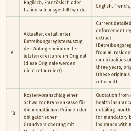
Englisch, Französisch oder
English, French, 
Italienisch ausgestellt wurde.
Current detaile
enforcement reg
Aktueller, detaillierter
extract
Betreibungsregisterauszug
(Betreibungsreg
der Wohngemeinden der
9
from all resident
letzten drei Jahre im Original
municipalities o
(diese Originale werden
three years, ori
nicht retourniert).
(these originals 
returned).
Kostenvoranschlag einer
Quotation from 
Schweizer Krankenkasse für
health insuranc
die monatlichen Prämien der
detailing mont
10
obligatorischen
for mandatory b
Grundversicherung mit
insurance with